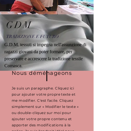
GDM
TRADIZIONE E FUTURO
G.D.M. tessuti si impegna nell'assunzione di
ragazzi giovani da poter formare, per
preservare e accrescere la tradizione tessile
Redéfinir la voie
Comasca.
Nous déménageons
Je suis un paragraphe. Cliquez ici
pour ajouter votre propre texte et
me modifier. C'est facile. Cliquez
simplement sur « Modifier le texte »
ou double-cliquez sur moi pour
ajouter votre propre contenu et
apporter des modifications à la